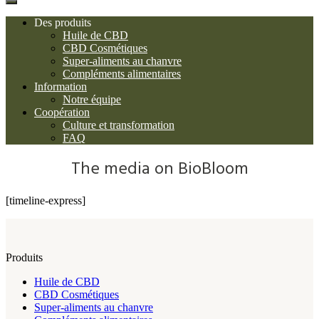
Des produits
Huile de CBD
CBD Cosmétiques
Super-aliments au chanvre
Compléments alimentaires
Information
Notre équipe
Coopération
Culture et transformation
FAQ
The media on BioBloom
[timeline-express]
Produits
Huile de CBD
CBD Cosmétiques
Super-aliments au chanvre