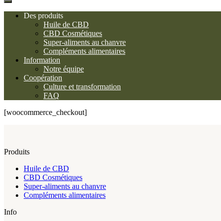
Des produits
Huile de CBD
CBD Cosmétiques
Super-aliments au chanvre
Compléments alimentaires
Information
Notre équipe
Coopération
Culture et transformation
FAQ
[woocommerce_checkout]
Produits
Huile de CBD
CBD Cosmétiques
Super-aliments au chanvre
Compléments alimentaires
Info